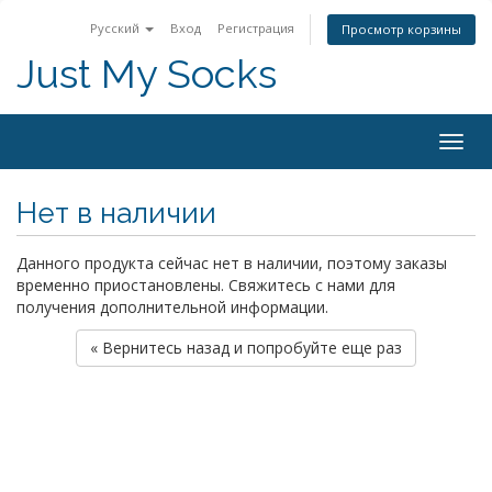
Русский
Вход
Регистрация
Просмотр корзины
Just My Socks
Togg
navig
Нет в наличии
Данного продукта сейчас нет в наличии, поэтому заказы
временно приостановлены. Свяжитесь с нами для
получения дополнительной информации.
« Вернитесь назад и попробуйте еще раз