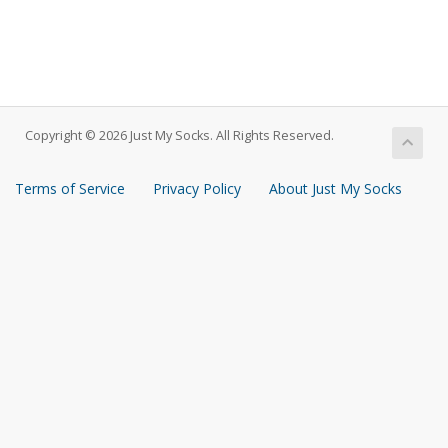
Copyright © 2026 Just My Socks. All Rights Reserved.
Terms of Service
Privacy Policy
About Just My Socks