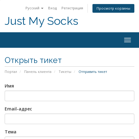
Русский
Вход
Регистрация
Просмотр корзины
Just My Socks
Togg
navig
Открыть тикет
Портал
Панель клиента
Тикеты
Отправить тикет
Имя
Email-адрес
Тема