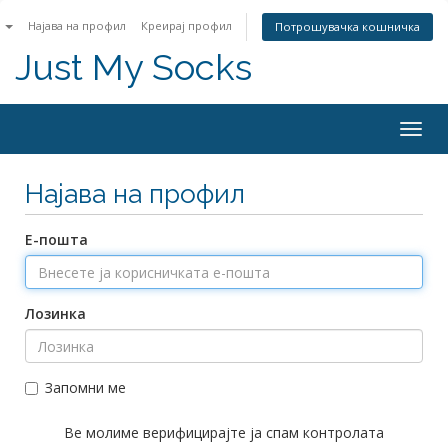
n
Најава на профил
Креирај профил
Потрошувачка кошничка
Just My Socks
Togg
navig
Најава на профил
Е-пошта
Лозинка
Запомни ме
Ве молиме верифицирајте ја спам контролата